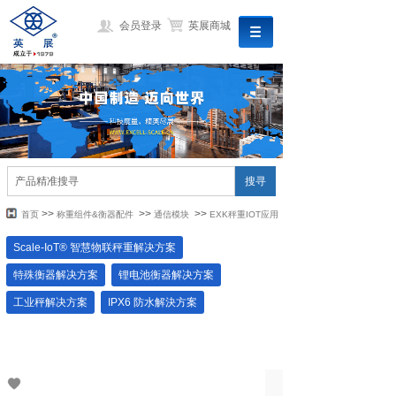
会员登录
英展商城
搜寻
>>
>>
>>
首页
称重组件&衡器配件
通信模块
EXK秤重IOT应用
开发整合套件
Scale-IoT® 智慧物联秤重解决方案
特殊衡器解决方案
锂电池衡器解决方案
工业秤解决方案
IPX6 防水解決方案
实验室解決方案
零售商解決方案
称重组件&衡器配件