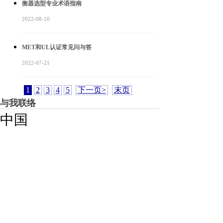
衡器选型专业术语指南
2022-08-10
MET和UL认证常见问与答
2022-07-21
1
2
3
4
5
下一页>
末页
与我联络
中国
如
果您对我们的产品和服务有任何疑问，或想联系我们获取报价，
请选择产品及解决方案对应的产品
•
并填写反馈。
我们会尽快与您联系!网站处理时间为每周一至周五(8: 00-16:
30)。其它时段将无法及时回复，敬请谅解